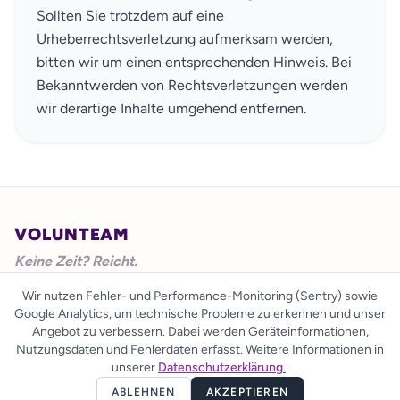
Sollten Sie trotzdem auf eine
Urheberrechtsverletzung aufmerksam werden,
bitten wir um einen entsprechenden Hinweis. Bei
Bekanntwerden von Rechtsverletzungen werden
wir derartige Inhalte umgehend entfernen.
VOLUNTEAM
Keine Zeit? Reicht.
Wir nutzen Fehler- und Performance-Monitoring (Sentry) sowie
FAQ
·
Spenden
·
Impressum
·
AGB
·
Datenschutz
·
Cookie-Einstellungen
Google Analytics, um technische Probleme zu erkennen und unser
Copyright © 2024 - 2026 Socialsquared gUG (haftungsbeschränkt). Alle
Angebot zu verbessern. Dabei werden Geräteinformationen,
Rechte vorbehalten.
Nutzungsdaten und Fehlerdaten erfasst. Weitere Informationen in
unserer
Datenschutzerklärung
.
Instagram
Mail
ABLEHNEN
AKZEPTIEREN