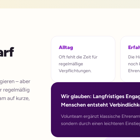
arf
Alltag
Erfa
Oft fehlt die Zeit für
Die Hü
regelmäßige
noch 
Verpflichtungen.
Ehrena
gieren – aber
er regelmäßig
Wir glauben: Langfristiges Engag
am auf kurze,
Menschen entsteht Verbindlichke
Volunteam ergänzt klassische Ehrenamt
sondern durch einen leichteren Einstie