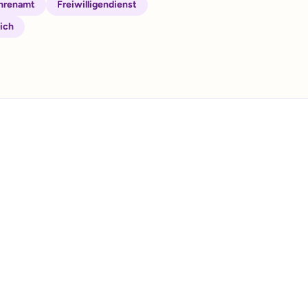
Ehrenamt
Freiwilligendienst
eich