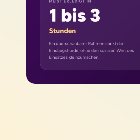
MEIST ERLEDIGT IN
1 bis 3
Stunden
Ein überschaubarer Rahmen senkt die
Einstiegshürde, ohne den sozialen Wert des
Einsatzes kleinzumachen.