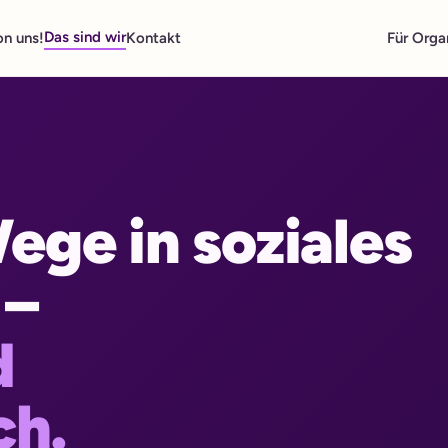
Das sind wir
on uns!
Kontakt
Für Orga
ege in soziales
 –
d
ch.