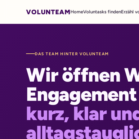
VOLUNTEAM
Home
Voluntasks finden
Erzähl v
DAS TEAM HINTER VOLUNTEAM
Wir öffnen W
Engagement
kurz, klar un
alltagstaugli