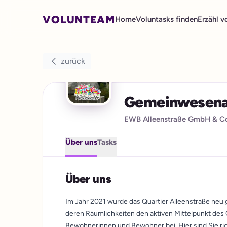
VOLUNTEAM
Home
Voluntasks finden
Erzähl v
zurück
Gemeinwesenar
EWB Alleenstraße GmbH & C
Über uns
Tasks
Über uns
Im Jahr 2021 wurde das Quartier Alleenstraße neu 
deren Räumlichkeiten den aktiven Mittelpunkt des Q
Bewohnerinnen und Bewohner bei. Hier sind Sie ric