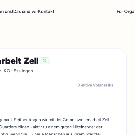
on uns!
Das sind wir
Kontakt
Für Orga
beit Zell
o. KG
· Esslingen
0 aktive Voluntasks
gebaut. Seither tragen wir mit der Gemeinwesenarbeit Zell -
uartiers bilden - aktiv zu einem guten Miteinander der
htig, wenn Sie … - neue Menschen aus Ihrem Stadtteil