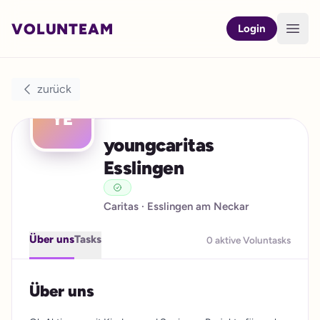
VOLUNTEAM
Open
Login
zurück
YE
youngcaritas
Esslingen
Caritas
· Esslingen am Neckar
Über uns
Tasks
0 aktive Voluntasks
Über uns