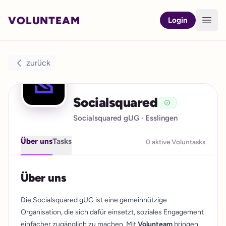
VOLUNTEAM
Open
Login
zurück
Socialsquared
Socialsquared gUG
· Esslingen
Über uns
Tasks
0 aktive Voluntasks
Über uns
Die Socialsquared gUG ist eine gemeinnützige
Organisation, die sich dafür einsetzt, soziales Engagement
einfacher zugänglich zu machen. Mit
Volunteam
bringen